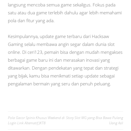
langsung mencoba semua game sekaligus. Fokus pada
satu atau dua game terlebih dahulu agar lebih memahami
pola dan fitur yang ada.
Kesimpulannya, update game terbaru dari Hacksaw
Gaming selalu membawa angin segar dalam dunia slot
online. Di ceri123, pemain bisa dengan mudah mengakses
berbagai game baru ini dan merasakan inovasi yang
ditawarkan. Dengan pendekatan yang tepat dan strategi
yang bijak, kamu bisa menikmati setiap update sebagai
pengalaman bermain yang seru dan penuh peluang.
Post
Pola Gacor Spinix Khusus Weekend di
Story Slot MG yang Bisa Bawa Pulang
Login Link Alternatif JKT8
Uang Asli
navigation