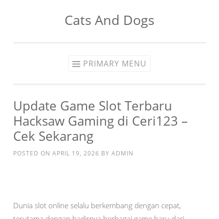
Cats And Dogs
Skip
to
content
PRIMARY MENU
Update Game Slot Terbaru
Hacksaw Gaming di Ceri123 –
Cek Sekarang
POSTED ON
APRIL 19, 2026
BY
ADMIN
Dunia slot online selalu berkembang dengan cepat,
terutama dengan hadirnya berbagai game baru dari