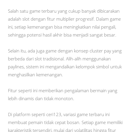
Salah satu game terbaru yang cukup banyak dibicarakan
adalah slot dengan fitur multiplier progresif. Dalam game
ini, setiap kemenangan bisa meningkatkan nilai pengali,
sehingga potensi hasil akhir bisa menjadi sangat besar.
Selain itu, ada juga game dengan konsep cluster pay yang
berbeda dari slot tradisional. Alih-alih menggunakan
paylines, sistem ini mengandalkan kelompok simbol untuk
menghasilkan kemenangan.
Fitur seperti ini memberikan pengalaman bermain yang
lebih dinamis dan tidak monoton.
Di platform seperti ceri123, variasi game terbaru ini
membuat pemain tidak cepat bosan. Setiap game memiliki
karakteristik tersendiri, mulai dari volatilitas hingga fitur