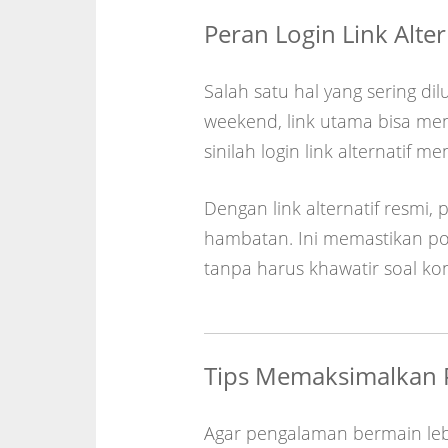
Peran Login Link Alter
Salah satu hal yang sering di
weekend, link utama bisa me
sinilah login link alternatif me
Dengan link alternatif resmi,
hambatan. Ini memastikan pol
tanpa harus khawatir soal kon
Tips Memaksimalkan 
Agar pengalaman bermain lebi