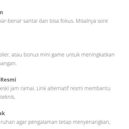
in
ar-benar santai dan bisa fokus. Misalnya sore
tiplier, atau bonus mini game untuk meningkatkan
angan.
f Resmi
eski jam ramai. Link alternatif resmi membantu
eknis.
ak
 taruhan agar pengalaman tetap menyenangkan,