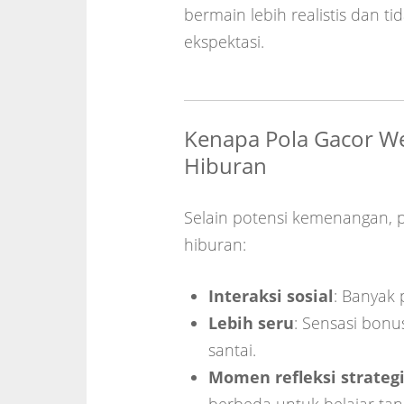
bermain lebih realistis dan t
ekspektasi.
Kenapa Pola Gacor We
Hiburan
Selain potensi kemenangan,
hiburan:
Interaksi sosial
: Banyak
Lebih seru
: Sensasi bonu
santai.
Momen refleksi strateg