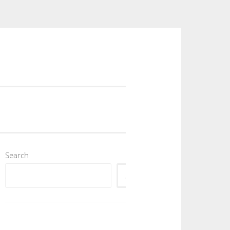
Search
SEARCH