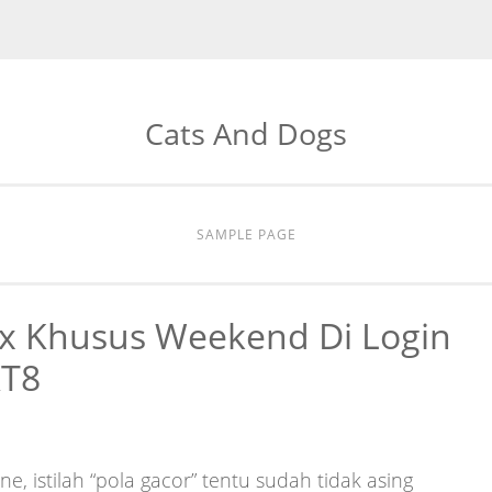
Cats And Dogs
SAMPLE PAGE
ix Khusus Weekend Di Login
KT8
e, istilah “pola gacor” tentu sudah tidak asing