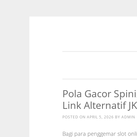
Skip
to
content
Pola Gacor Spin
Link Alternatif J
POSTED ON
APRIL 5, 2026
BY
ADMIN
Bagi para penggemar slot onlin