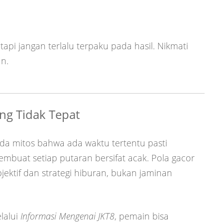
pi jangan terlalu terpaku pada hasil. Nikmati
n.
ng Tidak Tepat
ada mitos bahwa ada waktu tertentu pasti
buat setiap putaran bersifat acak. Pola gacor
jektif dan strategi hiburan, bukan jaminan
lalui
Informasi Mengenai JKT8
, pemain bisa