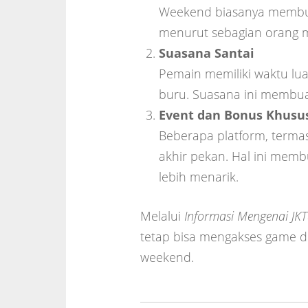
Weekend biasanya membua
menurut sebagian orang 
Suasana Santai
Pemain memiliki waktu lua
buru. Suasana ini membuat
Event dan Bonus Khusu
Beberapa platform, termas
akhir pekan. Hal ini memb
lebih menarik.
Melalui
Informasi Mengenai JK
tetap bisa mengakses game de
weekend.