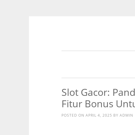
Skip
to
content
Slot Gacor: Pa
Fitur Bonus Un
POSTED ON
APRIL 4, 2025
BY
ADMIN