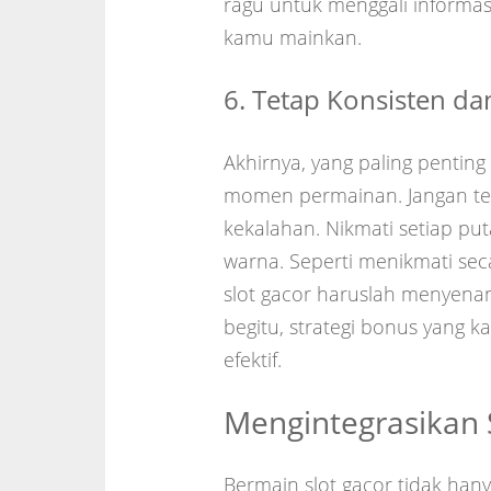
ragu untuk menggali informas
kamu mainkan.
6. Tetap Konsisten da
Akhirnya, yang paling penting
momen permainan. Jangan te
kekalahan. Nikmati setiap pu
warna. Seperti menikmati sec
slot gacor haruslah menyena
begitu, strategi bonus yang 
efektif.
Mengintegrasikan 
Bermain slot gacor tidak hany