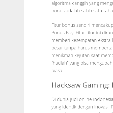
algoritma canggih yang menga
bonus adalah salah satu rahas
Fitur bonus sendiri mencakup 
Bonus Buy. Fitur-fitur ini d
memberi kesempatan ekstra 
besar tanpa harus memperta
menikmati kejutan saat memot
“hadiah” yang bisa mengubah 
biasa.
Hacksaw Gaming: I
Di dunia judi online Indone
yang identik dengan inovasi. P