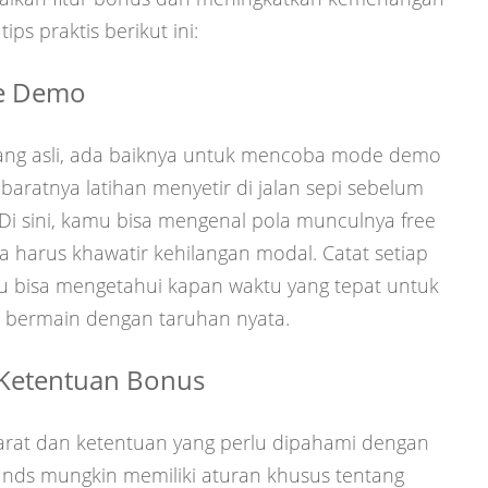
ips praktis berikut ini:
de Demo
ng asli, ada baiknya untuk mencoba mode demo
baratnya latihan menyetir di jalan sepi sebelum
 Di sini, kamu bisa mengenal pola munculnya free
 harus khawatir kehilangan modal. Catat setiap
u bisa mengetahui kapan waktu yang tepat untuk
t bermain dengan taruhan nyata.
 Ketentuan Bonus
syarat dan ketentuan yang perlu dipahami dengan
unds mungkin memiliki aturan khusus tentang