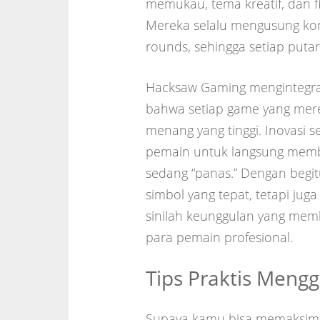
memukau, tema kreatif, dan f
Mereka selalu mengusung kons
rounds, sehingga setiap puta
Hacksaw Gaming mengintegra
bahwa setiap game yang merek
menang yang tinggi. Inovasi 
pemain untuk langsung membe
sedang “panas.” Dengan begi
simbol yang tepat, tetapi juga
sinilah keunggulan yang mem
para pemain profesional.
Tips Praktis Meng
Supaya kamu bisa memaksima