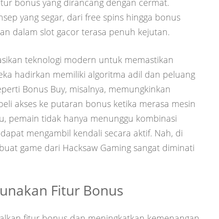
itur bonus yang dirancang dengan cermat.
ep yang segar, dari free spins hingga bonus
ran dalam slot gacor terasa penuh kejutan.
sikan teknologi modern untuk memastikan
a hadirkan memiliki algoritma adil dan peluang
seperti Bonus Buy, misalnya, memungkinkan
li akses ke putaran bonus ketika merasa mesin
tu, pemain tidak hanya menunggu kombinasi
 dapat mengambil kendali secara aktif. Nah, di
buat game dari Hacksaw Gaming sangat diminati
gunakan Fitur Bonus
lkan fitur bonus dan meningkatkan kemenangan