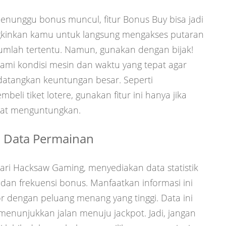
enunggu bonus muncul, fitur Bonus Buy bisa jadi
ungkinkan kamu untuk langsung mengakses putaran
mlah tertentu. Namun, gunakan dengan bijak!
i kondisi mesin dan waktu yang tepat agar
atangkan keuntungan besar. Seperti
i tiket lotere, gunakan fitur ini hanya jika
gat menguntungkan.
an Data Permainan
ari Hacksaw Gaming, menyediakan data statistik
) dan frekuensi bonus. Manfaatkan informasi ini
r dengan peluang menang yang tinggi. Data ini
menunjukkan jalan menuju jackpot. Jadi, jangan