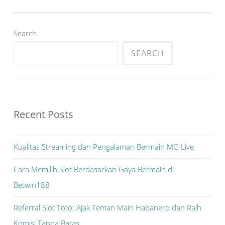
Search
SEARCH
Recent Posts
Kualitas Streaming dan Pengalaman Bermain MG Live
Cara Memilih Slot Berdasarkan Gaya Bermain di
Betwin188
Referral Slot Toto: Ajak Teman Main Habanero dan Raih
Komisi Tanpa Batas