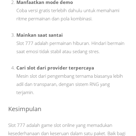
Manfaatkan mode demo
Coba versi gratis terlebih dahulu untuk memahami
ritme permainan dan pola kombinasi.
Mainkan saat santai
Slot 777 adalah permainan hiburan. Hindari bermain
saat emosi tidak stabil atau sedang stres.
Cari slot dari provider terpercaya
Mesin slot dari pengembang ternama biasanya lebih
adil dan transparan, dengan sistem RNG yang
terjamin.
Kesimpulan
Slot 777 adalah game slot online yang memadukan
kesederhanaan dan keseruan dalam satu paket. Baik bagi