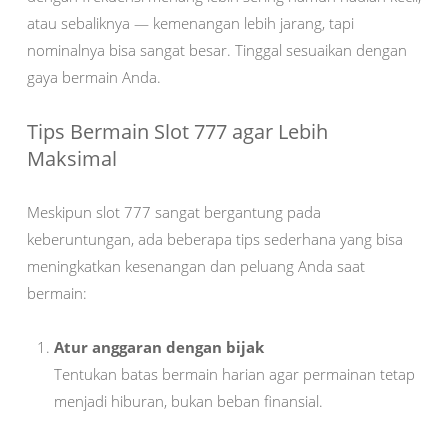
atau sebaliknya — kemenangan lebih jarang, tapi
nominalnya bisa sangat besar. Tinggal sesuaikan dengan
gaya bermain Anda.
Tips Bermain Slot 777 agar Lebih
Maksimal
Meskipun slot 777 sangat bergantung pada
keberuntungan, ada beberapa tips sederhana yang bisa
meningkatkan kesenangan dan peluang Anda saat
bermain:
Atur anggaran dengan bijak
Tentukan batas bermain harian agar permainan tetap
menjadi hiburan, bukan beban finansial.