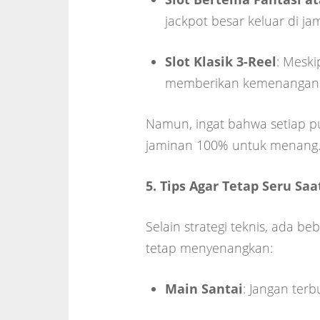
jackpot besar keluar di jam
Slot Klasik 3-Reel
: Meski
memberikan kemenangan 
Namun, ingat bahwa setiap put
jaminan 100% untuk menang
5. Tips Agar Tetap Seru Sa
Selain strategi teknis, ada 
tetap menyenangkan:
Main Santai
: Jangan terb