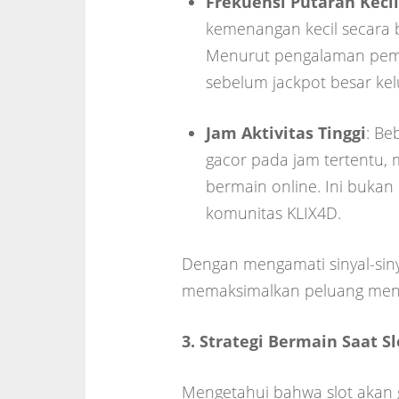
Frekuensi Putaran Keci
kemenangan kecil secara b
Menurut pengalaman pemai
sebelum jackpot besar kel
Jam Aktivitas Tinggi
: Be
gacor pada jam tertentu, 
bermain online. Ini bukan 
komunitas KLIX4D.
Dengan mengamati sinyal-siny
memaksimalkan peluang mena
3. Strategi Bermain Saat S
Mengetahui bahwa slot akan g