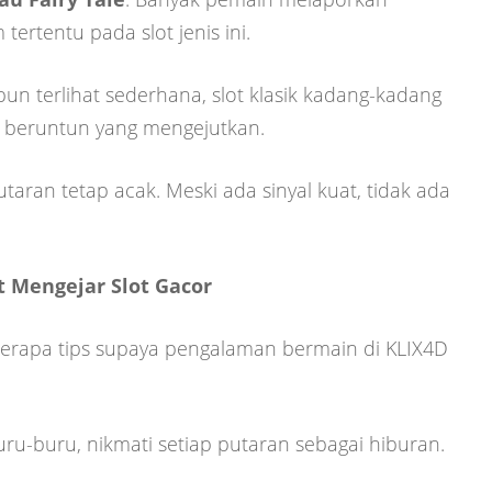
 tertentu pada slot jenis ini.
pun terlihat sederhana, slot klasik kadang-kadang
beruntun yang mengejutkan.
aran tetap acak. Meski ada sinyal kuat, tidak ada
.
at Mengejar Slot Gacor
beberapa tips supaya pengalaman bermain di KLIX4D
uru-buru, nikmati setiap putaran sebagai hiburan.