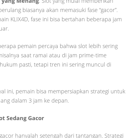
l yang Menang
: Slot yang mulai memberikan
erulang biasanya akan memasuki fase “gacor”.
n KLIX4D, fase ini bisa bertahan beberapa jam
uar.
berapa pemain percaya bahwa slot lebih sering
misalnya saat ramai atau di jam prime-time
hukum pasti, tetapi tren ini sering muncul di
al ini, pemain bisa mempersiapkan strategi untuk
ng dalam 3 jam ke depan.
lot Sedang Gacor
acor hanyalah setengah dari tantangan. Strategi