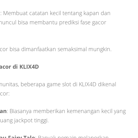
n
: Membuat catatan kecil tentang kapan dan
ncul bisa membantu prediksi fase gacor
gacor bisa dimanfaatkan semaksimal mungkin.
acor di KLIX4D
nitas, beberapa game slot di KLIX4D dikenal
cor:
gan
: Biasanya memberikan kemenangan kecil yang
uang jackpot tinggi.
au Fairy Tale
: Banyak pemain melaporkan