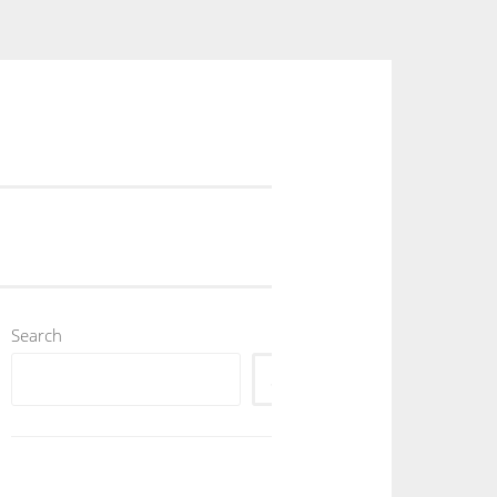
Search
SEARCH