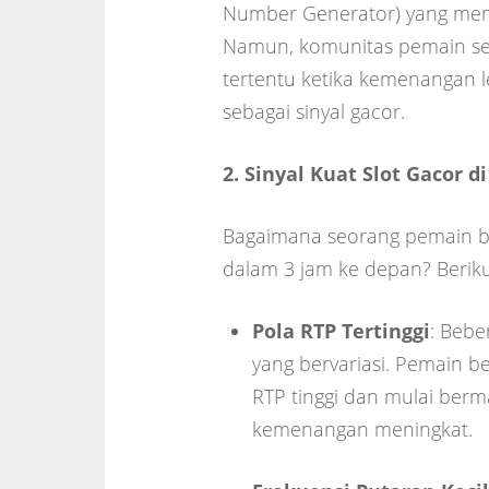
Number Generator) yang memas
Namun, komunitas pemain se
tertentu ketika kemenangan 
sebagai sinyal gacor.
2. Sinyal Kuat Slot Gacor d
Bagaimana seorang pemain bi
dalam 3 jam ke depan? Beriku
Pola RTP Tertinggi
: Bebe
yang bervariasi. Pemain
RTP tinggi dan mulai ber
kemenangan meningkat.