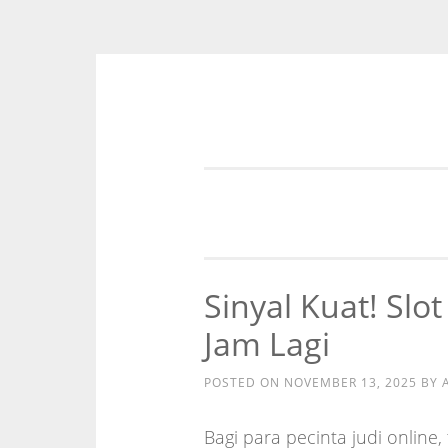
Skip
to
content
Sinyal Kuat! Slo
Jam Lagi
POSTED ON
NOVEMBER 13, 2025
BY
Bagi para pecinta judi onlin