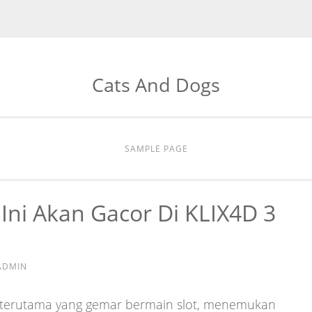
Cats And Dogs
SAMPLE PAGE
t Ini Akan Gacor Di KLIX4D 3
ADMIN
e, terutama yang gemar bermain slot, menemukan