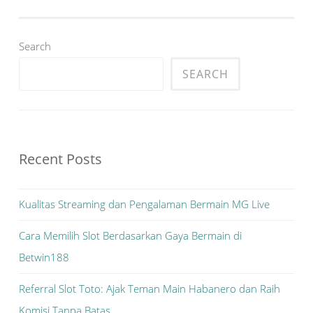
Search
SEARCH
Recent Posts
Kualitas Streaming dan Pengalaman Bermain MG Live
Cara Memilih Slot Berdasarkan Gaya Bermain di
Betwin188
Referral Slot Toto: Ajak Teman Main Habanero dan Raih
Komisi Tanpa Batas