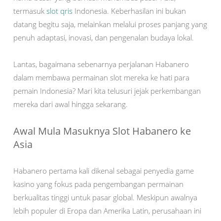
termasuk
slot qris
Indonesia. Keberhasilan ini bukan
datang begitu saja, melainkan melalui proses panjang yang
penuh adaptasi, inovasi, dan pengenalan budaya lokal.
Lantas, bagaimana sebenarnya perjalanan Habanero
dalam membawa permainan slot mereka ke hati para
pemain Indonesia? Mari kita telusuri jejak perkembangan
mereka dari awal hingga sekarang.
Awal Mula Masuknya Slot Habanero ke
Asia
Habanero pertama kali dikenal sebagai penyedia game
kasino yang fokus pada pengembangan permainan
berkualitas tinggi untuk pasar global. Meskipun awalnya
lebih populer di Eropa dan Amerika Latin, perusahaan ini