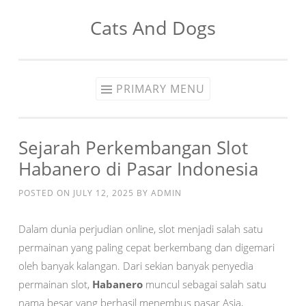
Cats And Dogs
Skip
to
content
PRIMARY MENU
Sejarah Perkembangan Slot
Habanero di Pasar Indonesia
POSTED ON
JULY 12, 2025
BY
ADMIN
Dalam dunia perjudian online, slot menjadi salah satu
permainan yang paling cepat berkembang dan digemari
oleh banyak kalangan. Dari sekian banyak penyedia
permainan slot,
Habanero
muncul sebagai salah satu
nama besar yang berhasil menembus pasar Asia,