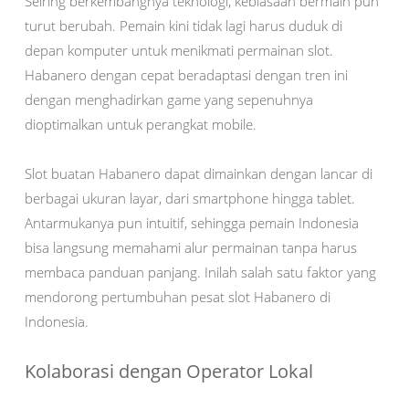
Seiring berkembangnya teknologi, kebiasaan bermain pun
turut berubah. Pemain kini tidak lagi harus duduk di
depan komputer untuk menikmati permainan slot.
Habanero dengan cepat beradaptasi dengan tren ini
dengan menghadirkan game yang sepenuhnya
dioptimalkan untuk perangkat mobile.
Slot buatan Habanero dapat dimainkan dengan lancar di
berbagai ukuran layar, dari smartphone hingga tablet.
Antarmukanya pun intuitif, sehingga pemain Indonesia
bisa langsung memahami alur permainan tanpa harus
membaca panduan panjang. Inilah salah satu faktor yang
mendorong pertumbuhan pesat slot Habanero di
Indonesia.
Kolaborasi dengan Operator Lokal