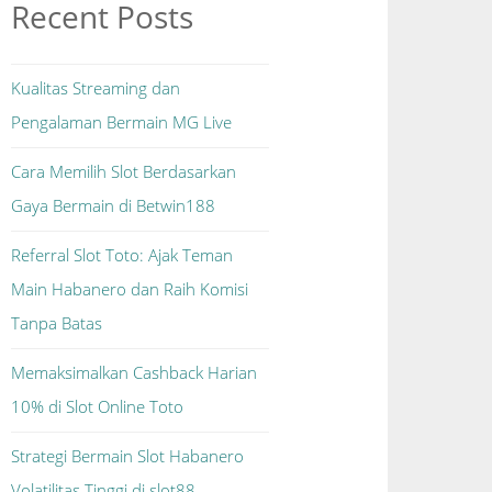
Recent Posts
Kualitas Streaming dan
Pengalaman Bermain MG Live
Cara Memilih Slot Berdasarkan
Gaya Bermain di Betwin188
Referral Slot Toto: Ajak Teman
Main Habanero dan Raih Komisi
Tanpa Batas
Memaksimalkan Cashback Harian
10% di Slot Online Toto
Strategi Bermain Slot Habanero
Volatilitas Tinggi di slot88