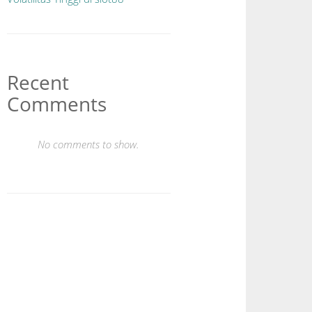
Recent
Comments
No comments to show.