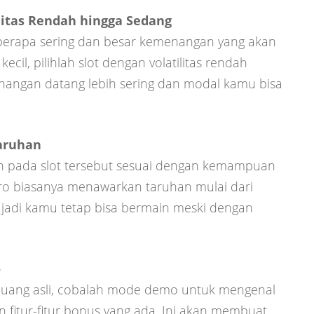
ilitas Rendah hingga Sedang
eberapa sering dan besar kemenangan yang akan
cil, pilihlah slot dengan volatilitas rendah
angan datang lebih sering dan modal kamu bisa
aruhan
n pada slot tersebut sesuai dengan kemampuan
o biasanya menawarkan taruhan mulai dari
, jadi kamu tetap bisa bermain meski dengan
o
uang asli, cobalah mode demo untuk mengenal
fitur-fitur bonus yang ada. Ini akan membuat