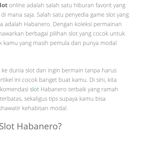
lot
online adalah salah satu hiburan favorit yang
 di mana saja. Salah satu penyedia game slot yang
ya adalah Habanero. Dengan koleksi permainan
warkan berbagai pilihan slot yang cocok untuk
uk kamu yang masih pemula dan punya modal
 ke dunia slot dan ingin bermain tanpa harus
ikel ini cocok banget buat kamu. Di sini, kita
ekomendasi
slot
Habanero terbaik yang ramah
rbatas, sekaligus tips supaya kamu bisa
hawatir kehabisan modal.
Slot Habanero?