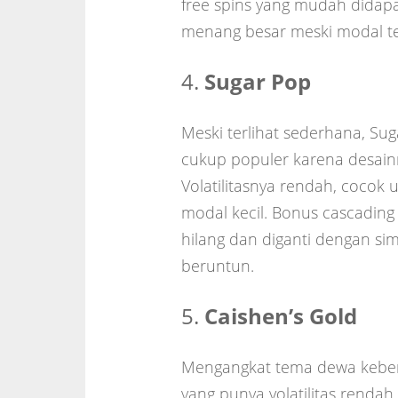
free spins yang mudah dida
menang besar meski modal te
4.
Sugar Pop
Meski terlihat sederhana, Su
cukup populer karena desainn
Volatilitasnya rendah, cocok
modal kecil. Bonus cascadin
hilang dan diganti dengan s
beruntun.
5.
Caishen’s Gold
Mengangkat tema dewa keberu
yang punya volatilitas renda