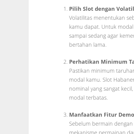
Pilih Slot dengan Volat
Volatilitas menentukan s
kamu dapat. Untuk modal ke
sampai sedang agar kemen
bertahan lama.
Perhatikan Minimum T
Pastikan minimum taruha
modal kamu. Slot Habaner
nominal yang sangat kecil
modal terbatas.
Manfaatkan Fitur Dem
Sebelum bermain dengan 
mekanisme permainan dan 