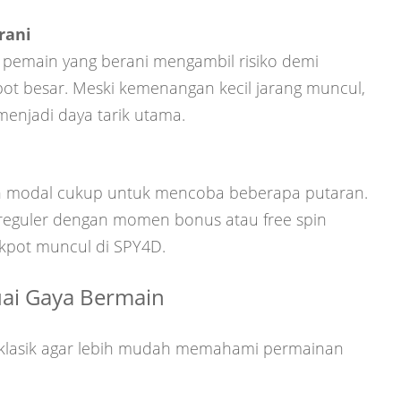
rani
k pemain yang berani mengambil risiko demi
t besar. Meski kemenangan kecil jarang muncul,
menjadi daya tarik utama.
 modal cukup untuk mencoba beberapa putaran.
eguler dengan momen bonus atau free spin
kpot muncul di SPY4D.
uai Gaya Bermain
t klasik agar lebih mudah memahami permainan