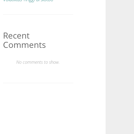
Recent
Comments
No comments to show.