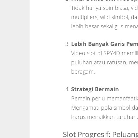
Tidak hanya spin biasa, vid
multipliers, wild simbol,
lebih besar sekaligus me
Lebih Banyak Garis Pe
Video slot di SPY4D memil
puluhan atau ratusan, m
beragam.
Strategi Bermain
Pemain perlu memanfaatkan
Mengamati pola simbol d
harus menaikkan taruhan.
Slot Progresif: Peluan