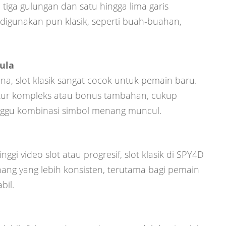
i tiga gulungan dan satu hingga lima garis
digunakan pun klasik, seperti buah-buahan,
ula
a, slot klasik sangat cocok untuk pemain baru.
fitur kompleks atau bonus tambahan, cukup
gu kombinasi simbol menang muncul.
ggi video slot atau progresif, slot klasik di SPY4D
g yang lebih konsisten, terutama bagi pemain
bil.