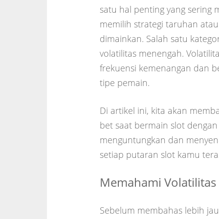
satu hal penting yang serin
memilih strategi taruhan atau
dimainkan. Salah satu katego
volatilitas menengah. Volat
frekuensi kemenangan dan be
tipe pemain.
Di artikel ini, kita akan me
bet saat bermain slot dengan 
menguntungkan dan menyenangk
setiap putaran slot kamu tera
Memahami Volatilitas
Sebelum membahas lebih jauh