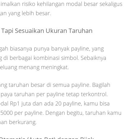
malkan risiko kehilangan modal besar sekaligus
 yang lebih besar.
, Tapi Sesuaikan Ukuran Taruhan
ngah biasanya punya banyak payline, yang
i berbagai kombinasi simbol. Sebaiknya
 peluang menang meningkat.
g taruhan besar di semua payline. Bagilah
paya taruhan per payline tetap terkontrol.
dal Rp1 juta dan ada 20 payline, kamu bisa
000 per payline. Dengan begitu, taruhan kamu
ahan berkurang.