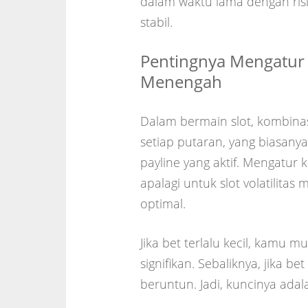
dalam waktu lama dengan ris
stabil.
Pentingnya Mengatur K
Menengah
Dalam bermain slot, kombina
setiap putaran, yang biasany
payline yang aktif. Mengatur 
apalagi untuk slot volatilita
optimal.
Jika bet terlalu kecil, kamu 
signifikan. Sebaliknya, jika be
beruntun. Jadi, kuncinya ad