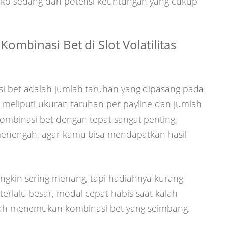
iko sedang dan potensi keuntungan yang cukup
ombinasi Bet di Slot Volatilitas
si bet adalah jumlah taruhan yang dipasang pada
a meliputi ukuran taruhan per payline dan jumlah
kombinasi bet dengan tepat sangat penting,
s menengah, agar kamu bisa mendapatkan hasil
mungkin sering menang, tapi hadiahnya kurang
t terlalu besar, modal cepat habis saat kalah
alah menemukan kombinasi bet yang seimbang.