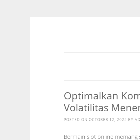
Skip
to
content
Optimalkan Kom
Volatilitas Mene
POSTED ON
OCTOBER 12, 2025
BY
A
Bermain slot online memang 