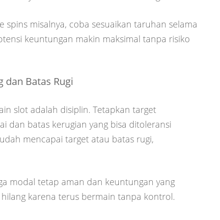
 spins misalnya, coba sesuaikan taruhan selama
otensi keuntungan makin maksimal tanpa risiko
g dan Batas Rugi
n slot adalah disiplin. Tetapkan target
i dan batas kerugian yang bisa ditoleransi
sudah mencapai target atau batas rugi,
aga modal tetap aman dan keuntungan yang
 hilang karena terus bermain tanpa kontrol.