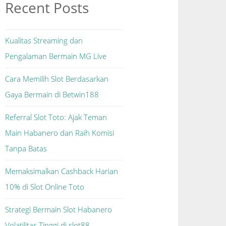
Recent Posts
Kualitas Streaming dan
Pengalaman Bermain MG Live
Cara Memilih Slot Berdasarkan
Gaya Bermain di Betwin188
Referral Slot Toto: Ajak Teman
Main Habanero dan Raih Komisi
Tanpa Batas
Memaksimalkan Cashback Harian
10% di Slot Online Toto
Strategi Bermain Slot Habanero
Volatilitas Tinggi di slot88