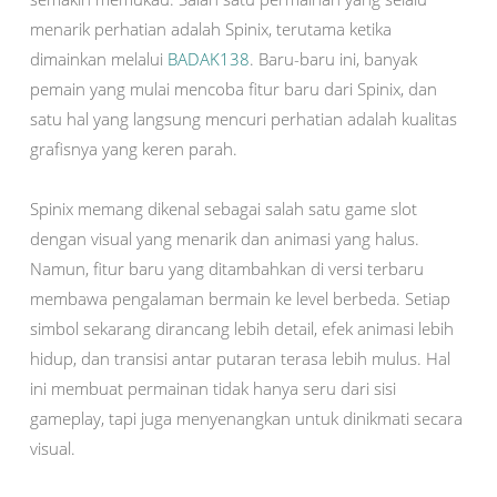
menarik perhatian adalah Spinix, terutama ketika
dimainkan melalui
BADAK138
. Baru-baru ini, banyak
pemain yang mulai mencoba fitur baru dari Spinix, dan
satu hal yang langsung mencuri perhatian adalah kualitas
grafisnya yang keren parah.
Spinix memang dikenal sebagai salah satu game slot
dengan visual yang menarik dan animasi yang halus.
Namun, fitur baru yang ditambahkan di versi terbaru
membawa pengalaman bermain ke level berbeda. Setiap
simbol sekarang dirancang lebih detail, efek animasi lebih
hidup, dan transisi antar putaran terasa lebih mulus. Hal
ini membuat permainan tidak hanya seru dari sisi
gameplay, tapi juga menyenangkan untuk dinikmati secara
visual.