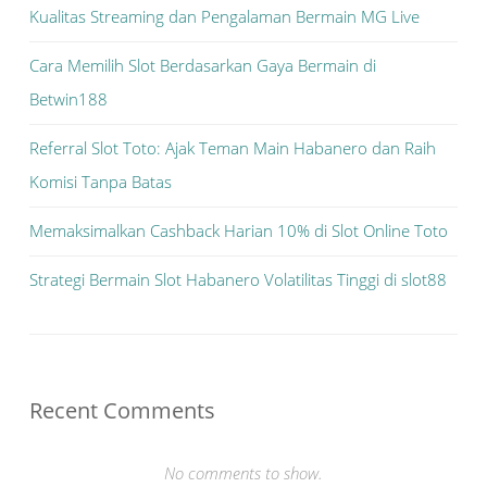
Kualitas Streaming dan Pengalaman Bermain MG Live
Cara Memilih Slot Berdasarkan Gaya Bermain di
Betwin188
Referral Slot Toto: Ajak Teman Main Habanero dan Raih
Komisi Tanpa Batas
Memaksimalkan Cashback Harian 10% di Slot Online Toto
Strategi Bermain Slot Habanero Volatilitas Tinggi di slot88
Recent Comments
No comments to show.