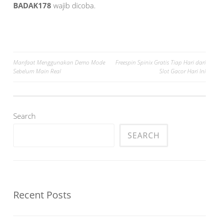
BADAK178
wajib dicoba.
Post
Manfaat Menggunakan Demo Mode
Freespin Spinix Gratis Tiap Hari dari
Sebelum Main Real
Slot Gacor Hari Ini
navigation
Search
SEARCH
Recent Posts