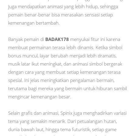
juga mendapatkan animasi yang lebih hidup, sehingga
pemain benar-benar bisa merasakan sensasi setiap
kemenangan bertambah.
Banyak pemain di
BADAK178
menyukai fitur ini karena
membuat permainan terasa lebih dinamis. Ketika simbol
bonus muncul, layar berubah menjadi lebih dramatis,
musik latar ikut meningkat, dan animasi simbol bergerak
dengan cara yang membuat setiap kemenangan terasa
spesial. Ini jelas meningkatkan pengalaman bermain,
terutama bagi mereka yang bermain untuk hiburan sambil
mengincar kemenangan besar.
Selain grafis dan animasi, Spinix juga menghadirkan variasi
tema yang semakin menarik. Dari petualangan hutan,
dunia bawah laut, hingga tema futuristik, setiap game