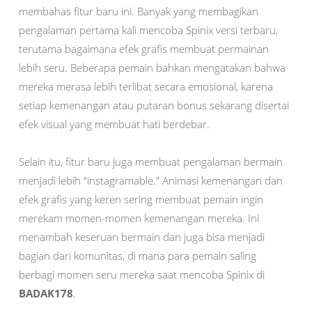
membahas fitur baru ini. Banyak yang membagikan
pengalaman pertama kali mencoba Spinix versi terbaru,
terutama bagaimana efek grafis membuat permainan
lebih seru. Beberapa pemain bahkan mengatakan bahwa
mereka merasa lebih terlibat secara emosional, karena
setiap kemenangan atau putaran bonus sekarang disertai
efek visual yang membuat hati berdebar.
Selain itu, fitur baru juga membuat pengalaman bermain
menjadi lebih “instagramable.” Animasi kemenangan dan
efek grafis yang keren sering membuat pemain ingin
merekam momen-momen kemenangan mereka. Ini
menambah keseruan bermain dan juga bisa menjadi
bagian dari komunitas, di mana para pemain saling
berbagi momen seru mereka saat mencoba Spinix di
BADAK178
.