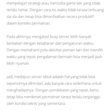
mempelajari strategi atau mencoba game lain yang tidak
terlalu ramai. Dengan cara ini, waktu tidak terasa terbuang
sia-sia dan tetap bisa dimanfaatkan secara produktif
dalam konteks permainan.
Pada akhirnya, mengatasi busy server lebih banyak
berkaitan dengan kesabaran dan pengaturan waktu.
Dengan memahami pola aktivitas pemain lain dan memilih
waktu yang tepat, pengalaman bermain bisa menjadi jauh
lebih nyaman.
Jadi, meskipun server sibuk adalah hal yang tidak bisa
sepenuhnya dihindari, ada banyak cara sederhana untuk
menghadapinya. Dengan pendekatan yang tepat, kamu
tetap bisa menikmati permainan tanpa terlalu terganggu
oleh kondisi teknis yang sementara.