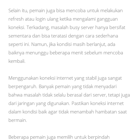
Selain itu, pemain juga bisa mencoba untuk melakukan
refresh atau login ulang ketika mengalami gangguan
koneksi. Terkadang, masalah busy server hanya bersifat
sementara dan bisa teratasi dengan cara sederhana
seperti ini. Namun, jika kondisi masih berlanjut, ada
baiknya menunggu beberapa menit sebelum mencoba
kembali.
Menggunakan koneksi internet yang stabil juga sangat
berpengaruh. Banyak pemain yang tidak menyadari
bahwa masalah tidak selalu berasal dari server, tetapi juga
dari jaringan yang digunakan. Pastikan koneksi internet
dalam kondisi baik agar tidak menambah hambatan saat
bermain.
Beberapa pemain juga memilih untuk berpindah