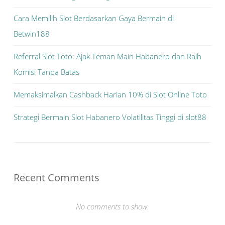
Cara Memilih Slot Berdasarkan Gaya Bermain di
Betwin188
Referral Slot Toto: Ajak Teman Main Habanero dan Raih
Komisi Tanpa Batas
Memaksimalkan Cashback Harian 10% di Slot Online Toto
Strategi Bermain Slot Habanero Volatilitas Tinggi di slot88
Recent Comments
No comments to show.