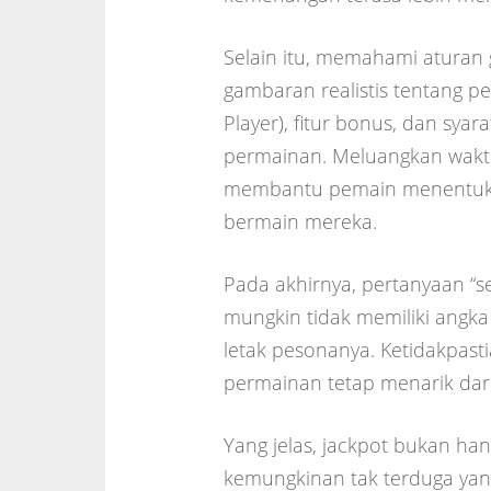
Selain itu, memahami atura
gambaran realistis tentang pe
Player), fitur bonus, dan sya
permainan. Meluangkan wak
membantu pemain menentukan
bermain mereka.
Pada akhirnya, pertanyaan “s
mungkin tidak memiliki angka 
letak pesonanya. Ketidakpas
permainan tetap menarik dari
Yang jelas, jackpot bukan ha
kemungkinan tak terduga yan