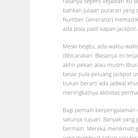
rasanya seperti kejadian itu se
bahkan jutaan putaran yang 
Number Generator) memastikan 
ada pola pasti kapan jackpot
Meski begitu, ada waktu-waktu
dibicarakan. Biasanya ini ter
akhir pekan atau musim libur
besar pula peluang jackpot u
bukan berarti ada jadwal khus
meningkatnya aktivitas perma
Bagi pemain berpengalaman d
satunya tujuan. Banyak yang 
bermain. Mereka menikmati gr
yang membuat setiap sesi te