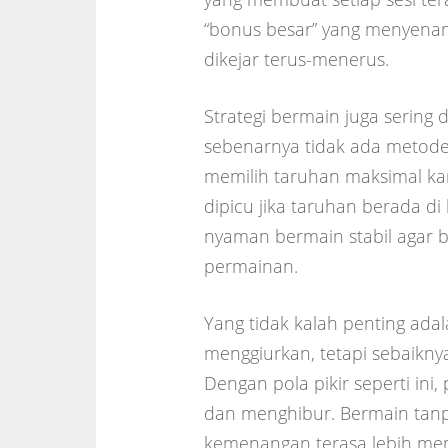
“bonus besar” yang menyenan
dikejar terus-menerus.
Strategi bermain juga sering
sebenarnya tidak ada metode
memilih taruhan maksimal kar
dipicu jika taruhan berada di 
nyaman bermain stabil agar b
permainan.
Yang tidak kalah penting ada
menggiurkan, tetapi sebaikny
Dengan pola pikir seperti in
dan menghibur. Bermain tanp
kemenangan terasa lebih me