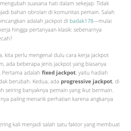
mengubah suasana hati dalam sekejap. Tidak
enjadi bahan obrolan di komunitas pemain. Salah
bincangkan adalah jackpot di
badak178
—mulai
erja hingga pertanyaan klasik: sebenarnya
ecah?
kita perlu mengenal dulu cara kerja jackpot
m, ada beberapa jenis jackpot yang biasanya
. Pertama adalah
fixed jackpot
, yaitu hadiah
idak berubah. Kedua, ada
progressive jackpot
, di
h seiring banyaknya pemain yang ikut bermain.
asanya paling menarik perhatian karena angkanya
sering kali menjadi salah satu faktor yang membuat