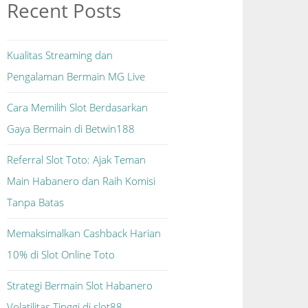
Recent Posts
Kualitas Streaming dan
Pengalaman Bermain MG Live
Cara Memilih Slot Berdasarkan
Gaya Bermain di Betwin188
Referral Slot Toto: Ajak Teman
Main Habanero dan Raih Komisi
Tanpa Batas
Memaksimalkan Cashback Harian
10% di Slot Online Toto
Strategi Bermain Slot Habanero
Volatilitas Tinggi di slot88