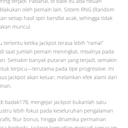
ring terjadi. Padahal, di balik itu ada ribuan
dilakukan oleh pemain lain. Sistem RNG (Random
setiap hasil spin bersifat acak, sehingga tidak
 akan muncul.
 tertentu ketika jackpot terasa lebih “ramai”
jadi saat jumlah pemain meningkat, misalnya pada
an. Semakin banyak putaran yang terjadi, semakin
ntuk terpicu—terutama pada tipe progressive. Ini
us jackpot akan keluar, melainkan efek alami dari
inan.
i badak178, mengejar jackpot bukanlah satu-
justru lebih fokus pada keseluruhan pengalaman
afis, fitur bonus, hingga dinamika permainan
rasa berbeda. Jackpot kemudian menjadi semacam