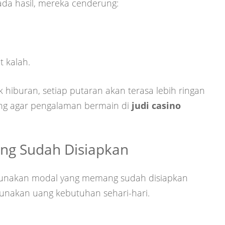
ada hasil, mereka cenderung:
 kalah.
k hiburan, setiap putaran akan terasa lebih ringan
ng agar pengalaman bermain di
judi casino
ng Sudah Disiapkan
 gunakan modal yang memang sudah disiapkan
unakan uang kebutuhan sehari-hari.