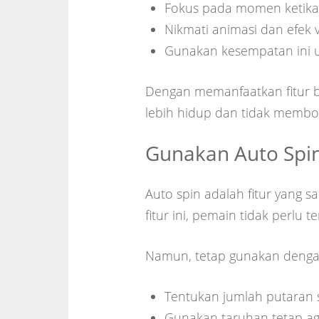
Fokus pada momen ketika 
Nikmati animasi dan efek v
Gunakan kesempatan ini
Dengan memanfaatkan fitur 
lebih hidup dan tidak membo
Gunakan Auto Spin
Auto spin adalah fitur yang
fitur ini, pemain tidak perlu 
Namun, tetap gunakan dengan
Tentukan jumlah putaran 
Gunakan taruhan tetap agar