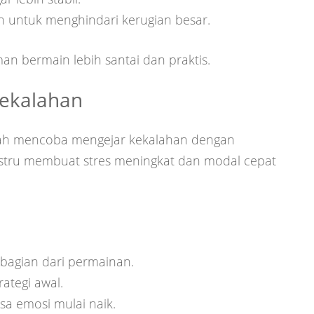
n untuk menghindari kerugian besar.
n bermain lebih santai dan praktis.
Kekalahan
ah mencoba mengejar kekalahan dengan
justru membuat stres meningkat dan modal cepat
bagian dari permainan.
ategi awal.
sa emosi mulai naik.