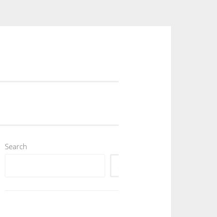
Search
SEARCH