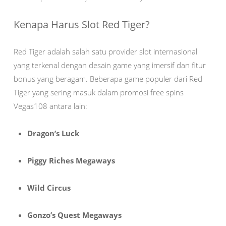
Kenapa Harus Slot Red Tiger?
Red Tiger adalah salah satu provider slot internasional
yang terkenal dengan desain game yang imersif dan fitur
bonus yang beragam. Beberapa game populer dari Red
Tiger yang sering masuk dalam promosi free spins
Vegas108 antara lain:
Dragon’s Luck
Piggy Riches Megaways
Wild Circus
Gonzo’s Quest Megaways