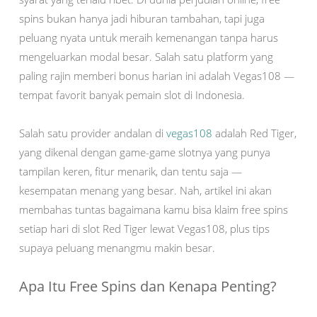
spins bukan hanya jadi hiburan tambahan, tapi juga
peluang nyata untuk meraih kemenangan tanpa harus
mengeluarkan modal besar. Salah satu platform yang
paling rajin memberi bonus harian ini adalah Vegas108 —
tempat favorit banyak pemain slot di Indonesia.
Salah satu provider andalan di
vegas108
adalah Red Tiger,
yang dikenal dengan game-game slotnya yang punya
tampilan keren, fitur menarik, dan tentu saja —
kesempatan menang yang besar. Nah, artikel ini akan
membahas tuntas bagaimana kamu bisa klaim free spins
setiap hari di slot Red Tiger lewat Vegas108, plus tips
supaya peluang menangmu makin besar.
Apa Itu Free Spins dan Kenapa Penting?