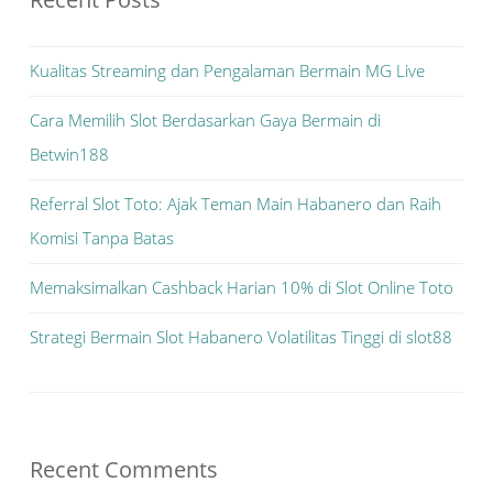
Kualitas Streaming dan Pengalaman Bermain MG Live
Cara Memilih Slot Berdasarkan Gaya Bermain di
Betwin188
Referral Slot Toto: Ajak Teman Main Habanero dan Raih
Komisi Tanpa Batas
Memaksimalkan Cashback Harian 10% di Slot Online Toto
Strategi Bermain Slot Habanero Volatilitas Tinggi di slot88
Recent Comments