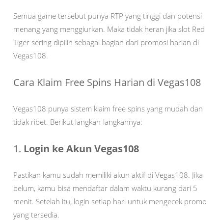
Semua game tersebut punya RTP yang tinggi dan potensi
menang yang menggiurkan. Maka tidak heran jika slot Red
Tiger sering dipilih sebagai bagian dari promosi harian di
Vegas108.
Cara Klaim Free Spins Harian di Vegas108
Vegas108 punya sistem klaim free spins yang mudah dan
tidak ribet. Berikut langkah-langkahnya:
1.
Login ke Akun Vegas108
Pastikan kamu sudah memiliki akun aktif di Vegas108. Jika
belum, kamu bisa mendaftar dalam waktu kurang dari 5
menit. Setelah itu, login setiap hari untuk mengecek promo
yang tersedia.