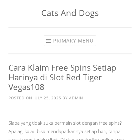
Cats And Dogs
Skip
to
content
PRIMARY MENU
Cara Klaim Free Spins Setiap
Harinya di Slot Red Tiger
Vegas108
POSTED ON
JULY 25, 2025
BY
ADMIN
Siapa yang tidak suka bermain slot dengan free spins?
Apalagi kalau bisa mendapatkannya setiap hari, tanpa
syarat yang terlalu ribet. Di dunia perjudian online, free