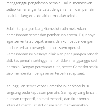
mengganggu pengalaman pemain. Hal ini memastikan
setiap kemenangan tercatat dengan aman, dan pemain
tidak kehilangan saldo akibat masalah teknis.
Selain itu, pengembang Gameslot rutin melakukan
pemeliharaan server dan pembaruan sistem. Tujuannya
agar server tetap cepat, aman, dan kompatibel dengan
update terbaru perangkat atau sistem operasi.
Pemeliharaan ini biasanya dilakukan pada jam-jam rendah
aktivitas pemain, sehingga hampir tidak mengganggu sesi
bermain. Dengan perawatan rutin, server Gameslot selalu
siap memberikan pengalaman terbaik setiap saat.
Keunggulan server cepat Gameslot ini berkontribusi
langsung pada kepuasan pemain. Gameplay yang lancar,
putaran responsif, animasi menarik, dan fitur bonus
interaktif membuat slot online lebih menyenangkan.