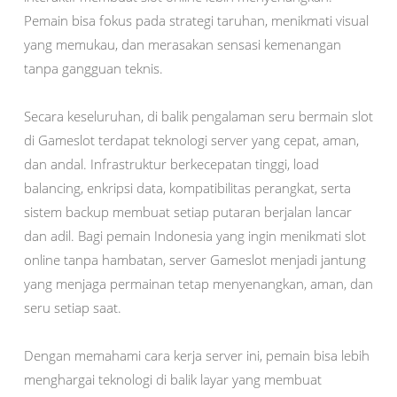
Pemain bisa fokus pada strategi taruhan, menikmati visual
yang memukau, dan merasakan sensasi kemenangan
tanpa gangguan teknis.
Secara keseluruhan, di balik pengalaman seru bermain slot
di Gameslot terdapat teknologi server yang cepat, aman,
dan andal. Infrastruktur berkecepatan tinggi, load
balancing, enkripsi data, kompatibilitas perangkat, serta
sistem backup membuat setiap putaran berjalan lancar
dan adil. Bagi pemain Indonesia yang ingin menikmati slot
online tanpa hambatan, server Gameslot menjadi jantung
yang menjaga permainan tetap menyenangkan, aman, dan
seru setiap saat.
Dengan memahami cara kerja server ini, pemain bisa lebih
menghargai teknologi di balik layar yang membuat