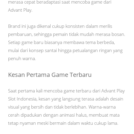
merasa cepat beradaptasi saat mencoba game dari
Advant Play.
Brand ini juga dikenal cukup konsisten dalam merilis
pembaruan, sehingga pemain tidak mudah merasa bosan.
Setiap game baru biasanya membawa tema berbeda,
mulai dari konsep santai hingga petualangan ringan yang
penuh warna.
Kesan Pertama Game Terbaru
Saat pertama kali mencoba game terbaru dari Advant Play
Slot Indonesia, kesan yang langsung terasa adalah desain
visual yang bersih dan tidak berlebihan. Warna-warna
cerah dipadukan dengan animasi halus, membuat mata
tetap nyaman meski bermain dalam waktu cukup lama.