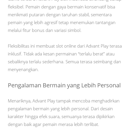
fleksibel. Pemain dengan gaya bermain konservatif bisa
menikmati putaran dengan taruhan stabil, sementara
pemain yang lebih agresif tetap menemukan tantangan
melalui fitur bonus dan variasi simbol.
Fleksibilitas ini membuat slot online dari Advant Play terasa
inklusif. Tidak ada kesan permainan “terlalu berat” atau
sebaliknya terlalu sederhana. Semua terasa seimbang dan
menyenangkan.
Pengalaman Bermain yang Lebih Personal
Menariknya, Advant Play tampak mencoba menghadirkan
pengalaman bermain yang lebih personal. Dari desain
karakter hingga efek suara, semuanya terasa dipikirkan
dengan baik agar pemain merasa lebih terlibat.