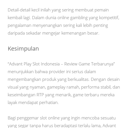
Detail-detail kecil inilah yang sering membuat pemain
kembali lagi. Dalam dunia online gambling yang kompetitif,
pengalaman menyenangkan sering kali lebih penting
daripada sekadar mengejar kemenangan besar.
Kesimpulan
“Advant Play Slot Indonesia – Review Game Terbarunya”
menunjukkan bahwa provider ini serius dalam
mengembangkan produk yang berkualitas. Dengan desain
visual yang nyaman, gameplay ramah, performa stabil, dan
keseimbangan RTP yang menarik, game terbaru mereka
layak mendapat perhatian.
Bagi penggemar slot online yang ingin mencoba sesuatu
yang segar tanpa harus beradaptasi terlalu lama, Advant